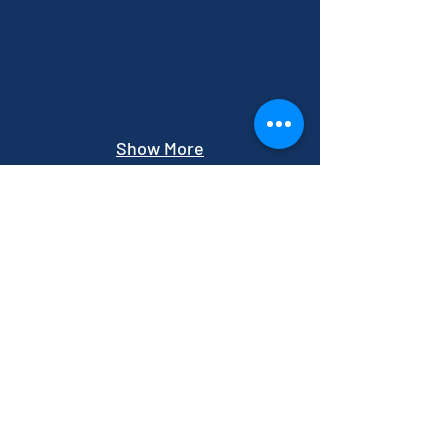
Show More
Recycling-Dienstleistungen
Lern mehr
Metalle
Germanium
Cobalt