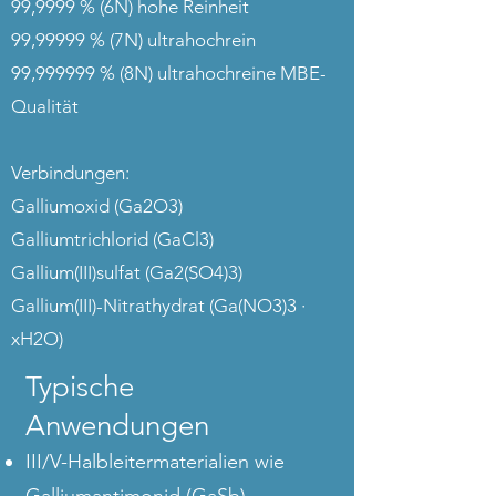
99,9999 % (6N) hohe Reinheit
99,99999 % (7N) ultrahochrein
99,999999 % (8N) ultrahochreine MBE-
Qualität
Verbindungen:
Galliumoxid (Ga2O3)
Galliumtrichlorid (GaCl3)
Gallium(III)sulfat (Ga2(SO4)3)
Gallium(III)-Nitrathydrat (Ga(NO3)3 ·
xH2O)
Typische
Anwendungen
III/V-Halbleitermaterialien wie