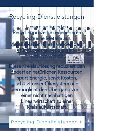
Recycling-Dienstleistungen
Unsere optimierten
Recyclingprozesse regenerieren
hochreine Metalle aus
Metallabfällen. Diese werden dann
für Kundenanwendungen
wiederverwendet.
Diese Kreislauflösung reduziert den
Bedarf an natürlichen Ressourcen,
spart Energie, senkt Kosten,
schützt unser Ökosystem und
ermöglicht den Übergang von
einer nicht nachhaltigen
Linearwirtschaft zu einer
Kreislaufwirtschaft.
Recycling-Dienstleistungen