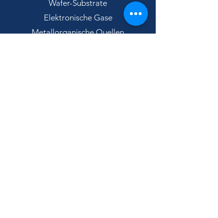
Wafer-Substrate
Elektronische Gase
Metallorganische Quellen
Hochreine Metalle
Optik und Infrarot
Fortschrittliche Sensoren
Materialien für IR-Laser
IR-Wärmebildmaterialien
Werkstoffe für Detektoren
Fortschrittliche Sensoren