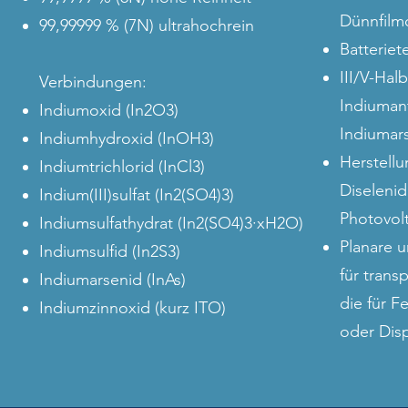
Dünnfilmo
99,99999 % (7N) ultrahochrein
Batteriet
III/V-Hal
Verbindungen:
Indiuman
Indiumoxid (In2O3)
Indiumars
Indiumhydroxid (InOH3)
Herstellu
Indiumtrichlorid (InCl3)
Diselenid
Indium(III)sulfat (In2(SO4)3)
Photovolt
Indiumsulfathydrat (In2(SO4)3·xH2O)
Planare u
Indiumsulfid (In2S3)
für trans
Indiumarsenid (InAs)
die für 
Indiumzinnoxid (kurz ITO)
oder Dis