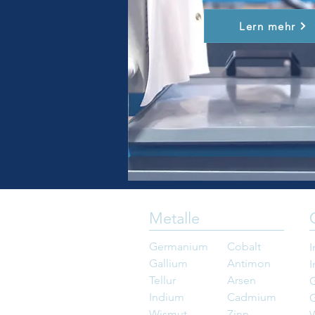
Lern mehr
Metalle
Germanium
Cobalt
Gallium
Antimon
I
Tellur
Arsen
G
Indium
Cadmium
Wismut
Zinn
W