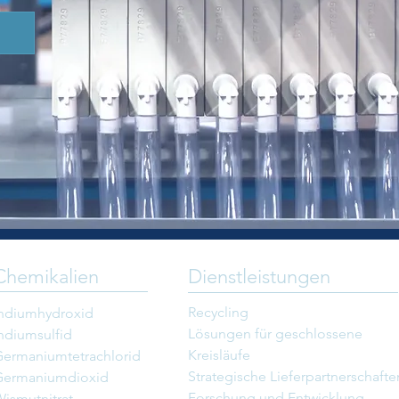
Chemikalien
Dienstleistungen
Recycling
Indiumhydroxid
Lösungen für geschlossene
ndiumsulfid
Kreisläufe
ermaniumtetrachlorid
​
Strategische Lieferpartnerschafte
Germaniumdioxid
Forschung und Entwicklung
ismutnitrat