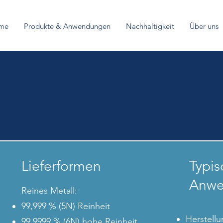
me
Produkte & Anwendungen
Nachhaltigkeit
Über uns
Lieferformen
Typis
Anwe
Reines Metall:
99,999 % (5N) Reinheit
Herstell
99,9999 % (6N) hohe Reinheit