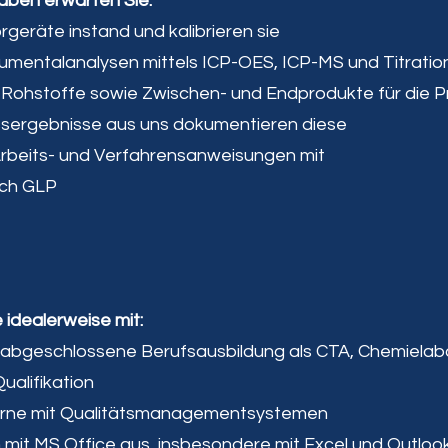
ben erwarten Sie:
rgeräte instand und kalibrieren sie
rumentalanalysen mittels ICP-OES, ICP-MS und Titratio
n Rohstoffe sowie Zwischen- und Endprodukte für die P
sergebnisse aus uns dokumentieren diese
 Arbeits- und Verfahrensanweisungen mit
ach GLP
 idealerweise mit:
 abgeschlossene Berufsausbildung als CTA, Chemielab
ualifikation
gerne mit Qualitätsmanagementsystemen
h mit MS Office aus, insbesondere mit Excel und Outloo