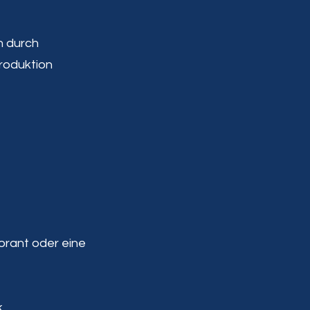
n durch
roduktion
orant oder eine
k