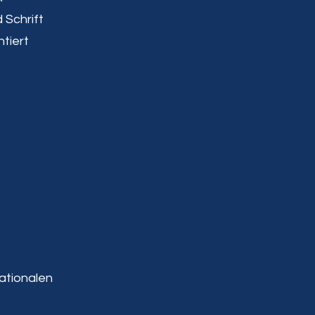
 Schrift
ntiert
nationalen