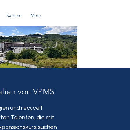
Karriere
More
ialien von VPMS
gien und recycelt
en Talenten, die mit
 Expansionskurs suchen